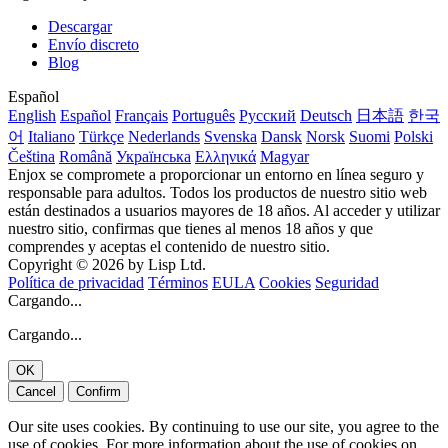
Descargar
Envío discreto
Blog
Español
English
Español
Français
Português
Русский
Deutsch
日本語
한국
어
Italiano
Türkçe
Nederlands
Svenska
Dansk
Norsk
Suomi
Polski
Čeština
Română
Українська
Ελληνικά
Magyar
Enjox se compromete a proporcionar un entorno en línea seguro y
responsable para adultos. Todos los productos de nuestro sitio web
están destinados a usuarios mayores de 18 años. Al acceder y utilizar
nuestro sitio, confirmas que tienes al menos 18 años y que
comprendes y aceptas el contenido de nuestro sitio.
Copyright © 2026 by Lisp Ltd.
Política de privacidad
Términos
EULA
Cookies
Seguridad
Cargando...
Cargando...
OK
Cancel
Confirm
Our site uses cookies. By continuing to use our site, you agree to the
use of cookies. For more information about the use of cookies on