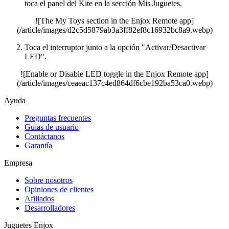
toca el panel del Kite en la sección Mis Juguetes.
![The My Toys section in the Enjox Remote app]
(/article/images/d2c5d5879ab3a3ff82ef8c16932bc8a9.webp)
Toca el interruptor junto a la opción "Activar/Desactivar
LED".
![Enable or Disable LED toggle in the Enjox Remote app]
(/article/images/ceaeac137c4ed864df6cbe192ba53ca0.webp)
Ayuda
Preguntas frecuentes
Guías de usuario
Contáctanos
Garantía
Empresa
Sobre nosotros
Opiniones de clientes
Afiliados
Desarrolladores
Juguetes Enjox