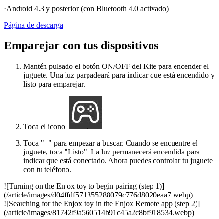
·Android 4.3 y posterior (con Bluetooth 4.0 activado)
Página de descarga
Emparejar con tus dispositivos
Mantén pulsado el botón ON/OFF del Kite para encender el
juguete. Una luz parpadeará para indicar que está encendido y
listo para emparejar.
Toca el icono
.
Toca "+" para empezar a buscar. Cuando se encuentre el
juguete, toca "Listo". La luz permanecerá encendida para
indicar que está conectado. Ahora puedes controlar tu juguete
con tu teléfono.
![Turning on the Enjox toy to begin pairing (step 1)]
(/article/images/d04ffdf571355288079c776d8020eaa7.webp)
![Searching for the Enjox toy in the Enjox Remote app (step 2)]
(/article/images/81742f9a560514b91c45a2c8bf918534.webp)